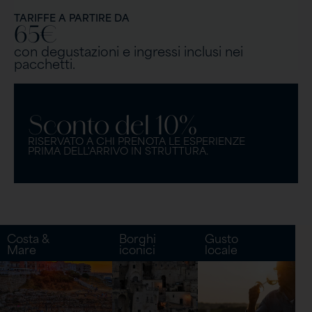
TARIFFE A PARTIRE DA
65€
con degustazioni e ingressi inclusi nei
pacchetti.
Sconto del 10%
RISERVATO A CHI PRENOTA LE ESPERIENZE
PRIMA DELL'ARRIVO IN STRUTTURA.
Costa &
Borghi
Gusto
Mare
iconici
locale