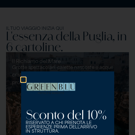
IL TUO VIAGGIO INIZIA QUI
L'essenza della Puglia, in
6 cartoline.
Il Richiamo del Mare
Grotte spettacolari, calette nascoste e acque
cristalline. Vivi la costa adriatica da una
prospettiva unica a bordo dei nostri gozzi.
Sconto del 10%
RISERVATO A CHI PRENOTA LE
ESPERIENZE PRIMA DELL'ARRIVO
IN STRUTTURA.