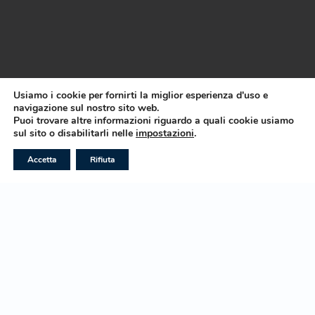
Usiamo i cookie per fornirti la miglior esperienza d'uso e
navigazione sul nostro sito web.
Puoi trovare altre informazioni riguardo a quali cookie usiamo
CHIAMA ORA
WHATSAPP
E-MAIL
sul sito o disabilitarli nelle
impostazioni
.
RICHIEDI INFORMAZIONI
Accetta
Rifiuta
TE.DI.Tour Operator Srl - P.Iva 07987700726
Prenotazioni e pagamenti
Termini e condizioni
Assicurazioni
Privacy Policy
Cookie policy