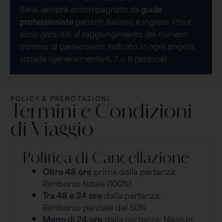
Sarai sempre accompagnato da
guide
professioniste
parlanti italiano e inglese. I tour
sono garantiti al raggiungimento del numero
minimo di partecipanti indicato in ogni singola
scheda (generalmente 6, 7 o 8 persone)
POLICY & PRENOTAZIONI
Termini e Condizioni
di Viaggio
Politica di Cancellazione
Oltre 48 ore
prima della partenza:
Rimborso totale (100%).
Tra 48 e 24 ore
dalla partenza:
Rimborso parziale del 50%.
Meno di 24 ore
dalla partenza: Nessun