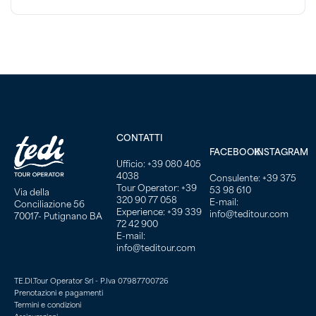
CONTATTI
FACEBOOK
INSTAGRAM
Ufficio: +39 080 405
4038
Consulente: +39 375
Tour Operator: +39
53 98 610
Via della
320 90 77 058
E-mail:
Conciliazione 56
Experience: +39 339
info@teditour.com
70017- Putignano BA
72 42 900
E-mail:
info@teditour.com
TE.DI.Tour Operator Srl - P.Iva 07987700726
Prenotazioni e pagamenti
Termini e condizioni