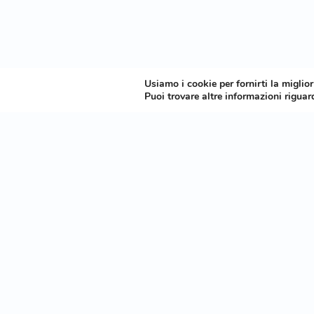
Usiamo i cookie per fornirti la miglio
Puoi trovare altre informazioni riguard
Via della Conciliazione 56
70017- Putignano BA