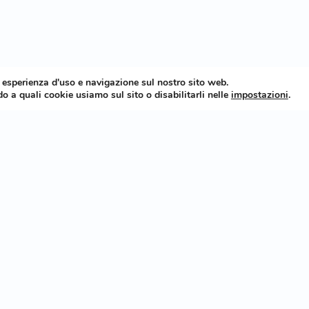
r esperienza d'uso e navigazione sul nostro sito web.
o a quali cookie usiamo sul sito o disabilitarli nelle
impostazioni
.
CONTATTI
Ufficio: +39 080 405 4038
Tour Operator: +39 320 90 77 058
Experience: +39 339 72 42 900
E-mail: info@teditour.com