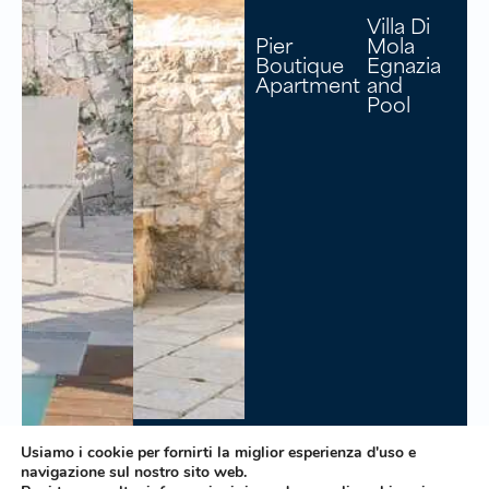
Villa Di
Pier
Mola
Boutique
Egnazia
Apartment
and
Pool
Le
Usiamo i cookie per fornirti la miglior esperienza d'uso e
Dimore
Trulli
navigazione sul nostro sito web.
di Trulli
Harmonia