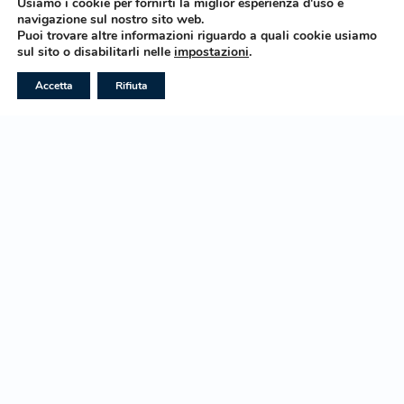
Usiamo i cookie per fornirti la miglior esperienza d'uso e
navigazione sul nostro sito web.
Puoi trovare altre informazioni riguardo a quali cookie usiamo
sul sito o disabilitarli nelle
impostazioni
.
Area Riservata
WhatsApp
Accetta
Rifiuta