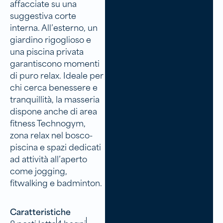
affacciate su una
suggestiva corte
interna. All’esterno, un
giardino rigoglioso e
una piscina privata
garantiscono momenti
di puro relax. Ideale per
chi cerca benessere e
tranquillità, la masseria
dispone anche di area
fitness Technogym,
zona relax nel bosco-
piscina e spazi dedicati
ad attività all’aperto
come jogging,
fitwalking e badminton.
Caratteristiche