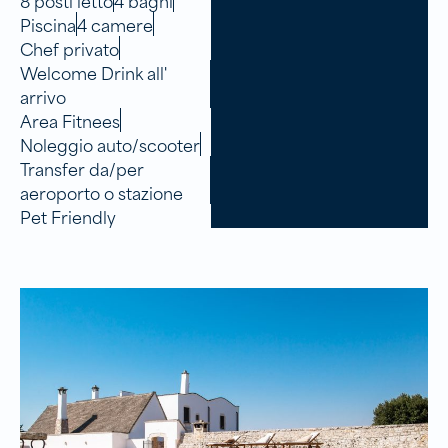
8 posti letto
4 bagni
Piscina
4 camere
Chef privato
Welcome Drink all'
arrivo
Area Fitnees
Noleggio auto/scooter
Transfer da/per
aeroporto o stazione
Pet Friendly