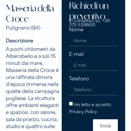
Richiedi un
Masseria della
preventivo
Croce
O contattaci su: +39
375 5398610
Putignano (BA)
Nome
Descrizione
A pochi chilometri da
E-mail
Alberobello e a soli 15
minuti dal mare,
Masseria della Croce è
una raffinata dimora
Telefono
d’epoca immersa nella
quiete della campagna
pugliese. La struttura
Ho letto e accetto
offre ambienti eleganti
Privacy Policy
e spaziosi, con salone,
sala da pranzo, cucina,
Invia
studio e quattro suite